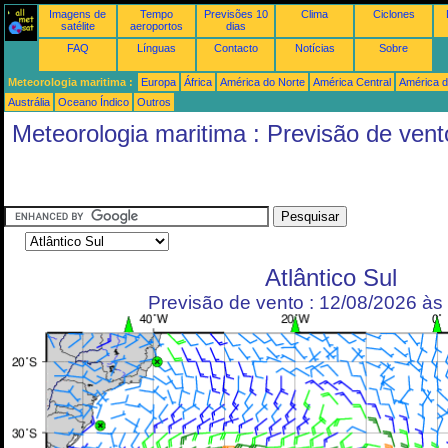
Imagens de
Tempo
Previsões 10
Clima
Ciclones
satélite
aeroportos
dias
FAQ
Línguas
Contacto
Notícias
Sobre
Meteorologia maritima :
Europa
África
América do Norte
América Central
América d
Austrália
Oceano Índico
Outros
Meteorologia maritima : Previsão de vent
Atlântico Sul
Previsão de vento : 12/08/2026 à