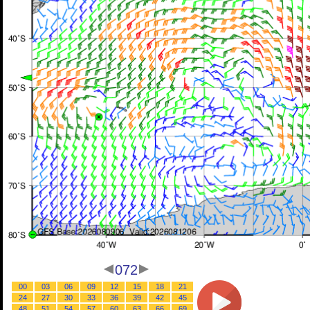
072
00
03
06
09
12
15
18
21
24
27
30
33
36
39
42
45
48
51
54
57
60
63
66
69