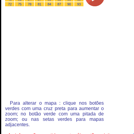
72
75
78
81
84
87
90
93
Para alterar o mapa : clique nos botões
verdes com uma cruz preta para aumentar o
zoom; no botão verde com uma pitada de
zoom; ou nas setas verdes para mapas
adjacentes.