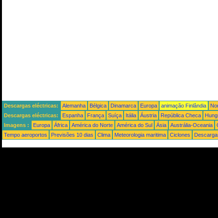
Descargas eléctricas:
Alemanha
Bélgica
Dinamarca
Europa
animação Finlândia
No
Descargas eléctricas:
Espanha
França
Suíça
Itália
Áustria
República Checa
Hung
Imagens :
Europa
África
América do Norte
América do Sul
Ásia
Austrália-Oceania
Tempo aeroportos
Previsões 10 dias
Clima
Meteorologia maritima
Ciclones
Descargas