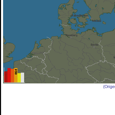
(Orig