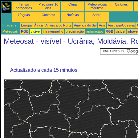
Tempo
Previsões 10
Clima
Meteorologia
Ciclones
aeroportos
dias
maritima
Línguas
Contacto
Notícias
Sobre
Imagens :
Europa
África
América do Norte
América do Sul
Ásia
Austrália-Oceania
Meteosat:
RGB
visível
infravermelho
precipitação
animação:
RGB
visível
infrav
Meteosat - visível - Ucrânia, Moldávia, R
Actualizado a cada 15 minutos