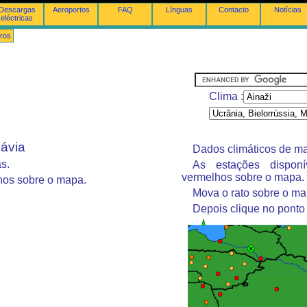
Descargas
Aeroportos
FAQ
Línguas
Contacto
Notícias
eléctricas
ros
Clima :
dávia
Dados climáticos de ma
s.
As estações dispon
vermelhos sobre o mapa.
hos sobre o mapa.
Mova o rato sobre o ma
Depois clique no ponto