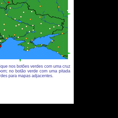
clique nos botões verdes com uma cruz
oom; no botão verde com uma pitada
rdes para mapas adjacentes.