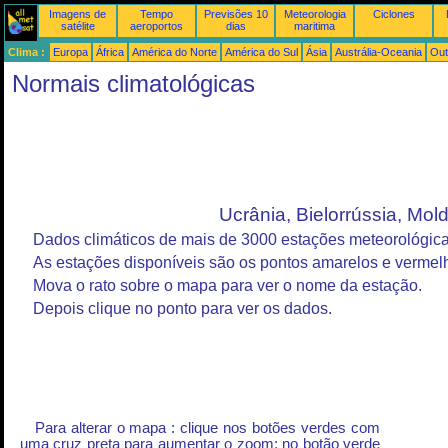
Imagens de
Tempo
Previsões 10
Meteorologia
Ciclones
satélite
aeroportos
dias
maritima
Clima :
Europa
África
América do Norte
América do Sul
Ásia
Austrália-Oceania
Out
Normais climatológicas
Ucrânia, Bielorrússia, Mol
Dados climáticos de mais de 3000 estações meteorológica
As estações disponíveis são os pontos amarelos e vermel
Mova o rato sobre o mapa para ver o nome da estação.
Depois clique no ponto para ver os dados.
Para alterar o mapa : clique nos botões verdes com
uma cruz preta para aumentar o zoom; no botão verde