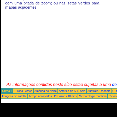
com uma pitada de zoom; ou nas setas verdes para
mapas adjacentes.
As informações contidas neste sítio estão sujeitas a uma
de
Clima :
Europa
África
América do Norte
América do Sul
Ásia
Austrália-Oceania
Out
Imagens de satélite
Tempo aeroportos
Previsões 10 dias
Meteorologia maritima
Ciclon