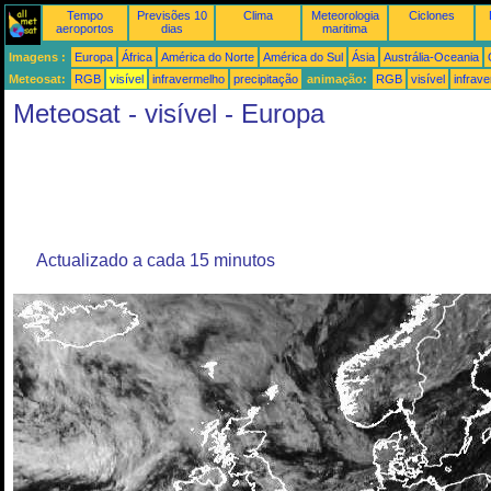
Tempo
Previsões 10
Clima
Meteorologia
Ciclones
aeroportos
dias
maritima
Imagens :
Europa
África
América do Norte
América do Sul
Ásia
Austrália-Oceania
Meteosat:
RGB
visível
infravermelho
precipitação
animação:
RGB
visível
infrav
Meteosat - visível - Europa
Actualizado a cada 15 minutos