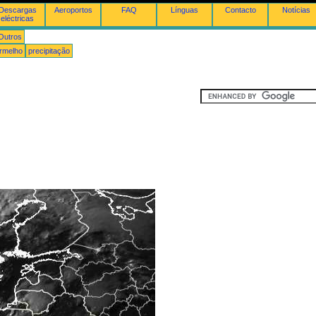
Descargas
Aeroportos
FAQ
Línguas
Contacto
Notícias
eléctricas
Outros
ermelho
precipitação