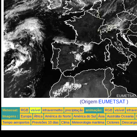
(Origem
EUMETSAT
)
Meteosat:
RGB
visível
infravermelho
precipitação
animação:
RGB
visível
infrav
Imagens :
Europa
África
América do Norte
América do Sul
Ásia
Austrália-Oceania
Tempo aeroportos
Previsões 10 dias
Clima
Meteorologia maritima
Ciclones
Descargas