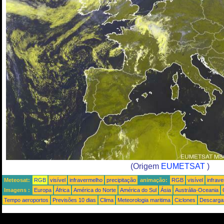
(Origem
EUMETSAT
)
Meteosat:
RGB
visível
infravermelho
precipitação
animação:
RGB
visível
infrav
Imagens :
Europa
África
América do Norte
América do Sul
Ásia
Austrália-Oceania
Tempo aeroportos
Previsões 10 dias
Clima
Meteorologia maritima
Ciclones
Descargas