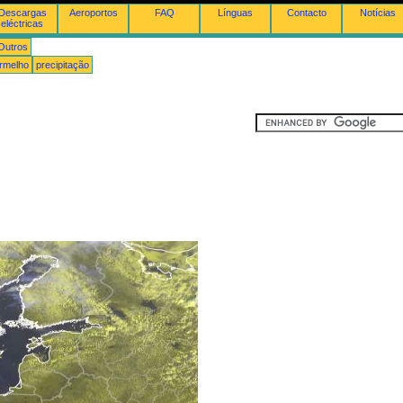
Descargas
Aeroportos
FAQ
Línguas
Contacto
Notícias
eléctricas
Outros
ermelho
precipitação