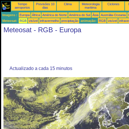
Tempo
Previsões 10
Clima
Meteorologia
Ciclones
aeroportos
dias
maritima
Imagens :
Europa
África
América do Norte
América do Sul
Ásia
Austrália-Oceania
Meteosat:
RGB
visível
infravermelho
precipitação
animação:
RGB
visível
infrav
Meteosat - RGB - Europa
Actualizado a cada 15 minutos