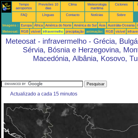
Tempo
Previsões 10
Clima
Meteorologia
Ciclones
aeroportos
dias
maritima
FAQ
Línguas
Contacto
Notícias
Sobre
Imagens :
Europa
África
América do Norte
América do Sul
Ásia
Austrália-Oceania
Meteosat:
RGB
visível
infravermelho
precipitação
animação:
RGB
visível
infrav
Meteosat - infravermelho - Grécia, Bulg
Sérvia, Bósnia e Herzegovina, Mon
Macedónia, Albânia, Kosovo, Tu
Actualizado a cada 15 minutos