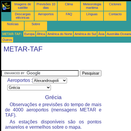
Imagens de
Previsões 10
Clima
Meteorologia
Ciclones
satélite
dias
maritima
Descargas
Aeroportos
FAQ
Línguas
Contacto
eléctricas
Notícias
Sobre
METAR-TAF:
Europa
África
América do Norte
América do Sul
Ásia
Austrália-Oceani
Outros
METAR-TAF
Aeroportos :
Grécia
Observações e previsões do tempo de mais
de 4000 aeroportos (mensagens METAR e
TAF).
As estações disponíveis são os pontos
amarelos e vermelhos sobre o mapa.