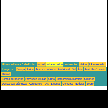
Himawari Nova Caledónia:
visível
infravermelho
animação:
visível
infravermelho
Imagens :
Europa
África
América do Norte
América do Sul
Ásia
Austrália-Oceania
Outros
Tempo aeroportos
Previsões 10 dias
Clima
Meteorologia maritima
Ciclones
Descargas eléctricas
Aeroportos
FAQ
Línguas
Contacto
Notícias
Sobre