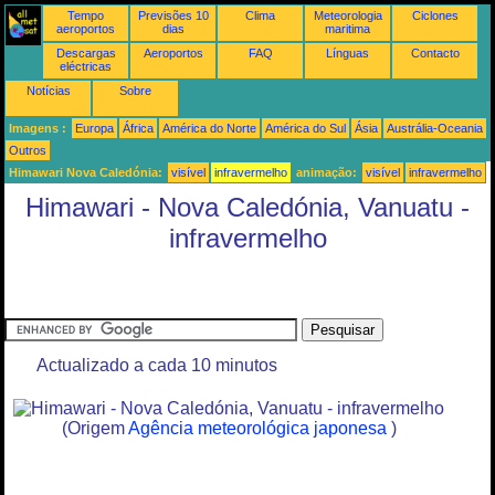
Tempo
Previsões 10
Clima
Meteorologia
Ciclones
aeroportos
dias
maritima
Descargas
Aeroportos
FAQ
Línguas
Contacto
eléctricas
Notícias
Sobre
Imagens :
Europa
África
América do Norte
América do Sul
Ásia
Austrália-Oceania
Outros
Himawari Nova Caledónia:
visível
infravermelho
animação:
visível
infravermelho
Himawari - Nova Caledónia, Vanuatu -
infravermelho
Actualizado a cada 10 minutos
(Origem
Agência meteorológica japonesa
)