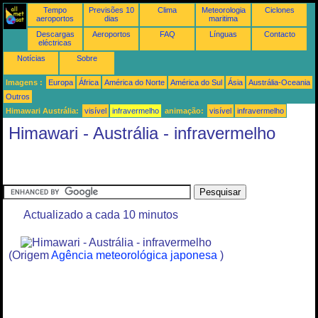
Tempo
Previsões 10
Clima
Meteorologia
Ciclones
aeroportos
dias
maritima
Descargas
Aeroportos
FAQ
Línguas
Contacto
eléctricas
Notícias
Sobre
Imagens :
Europa
África
América do Norte
América do Sul
Ásia
Austrália-Oceania
Outros
Himawari Austrália:
visível
infravermelho
animação:
visível
infravermelho
Himawari - Austrália - infravermelho
Actualizado a cada 10 minutos
(Origem
Agência meteorológica japonesa
)