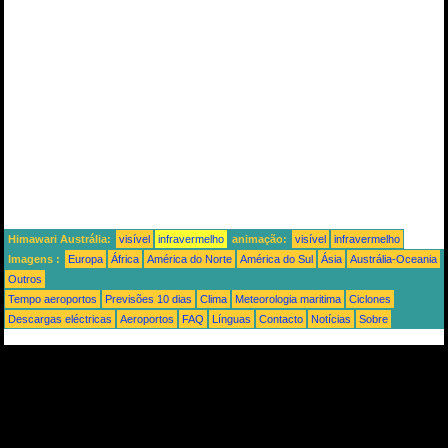
Himawari Austrália:
visível
infravermelho
animação:
visível
infravermelho
Imagens :
Europa
África
América do Norte
América do Sul
Ásia
Austrália-Oceania
Outros
Tempo aeroportos
Previsões 10 dias
Clima
Meteorologia maritima
Ciclones
Descargas eléctricas
Aeroportos
FAQ
Línguas
Contacto
Notícias
Sobre