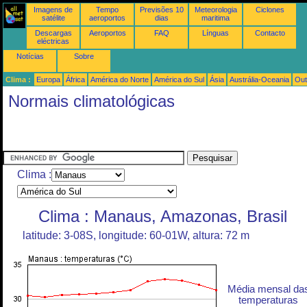
Imagens de
Tempo
Previsões 10
Meteorologia
Ciclones
satélite
aeroportos
dias
maritima
Descargas
Aeroportos
FAQ
Línguas
Contacto
eléctricas
Notícias
Sobre
Clima :
Europa
África
América do Norte
América do Sul
Ásia
Austrália-Oceania
Out
Normais climatológicas
Clima :
Clima : Manaus, Amazonas, Brasil
latitude: 3-08S, longitude: 60-01W, altura: 72 m
Média mensal da
temperaturas