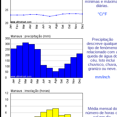
mínimas e máxim
diárias.
°C/°F
Precipitação
descreve qualque
tipo de fenómeno
relacionado com 
queda de água d
céu. Isto inclui
chuvisco, chuva,
granizo ou neve.
mm/inch
Média mensal do
número de horas 