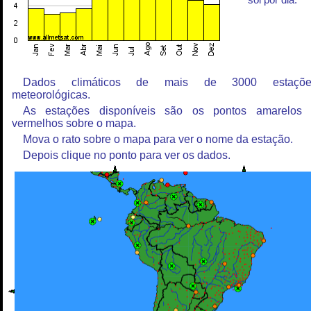
sol por dia.
Dados climáticos de mais de 3000 estaçõe
meteorológicas.
As estações disponíveis são os pontos amarelos
vermelhos sobre o mapa.
Mova o rato sobre o mapa para ver o nome da estação.
Depois clique no ponto para ver os dados.