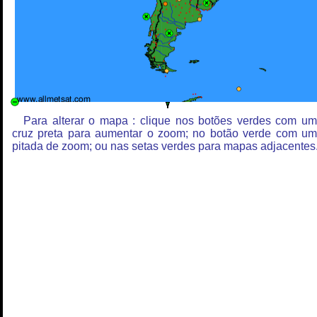
Para alterar o mapa : clique nos botões verdes com u
cruz preta para aumentar o zoom; no botão verde com u
pitada de zoom; ou nas setas verdes para mapas adjacentes