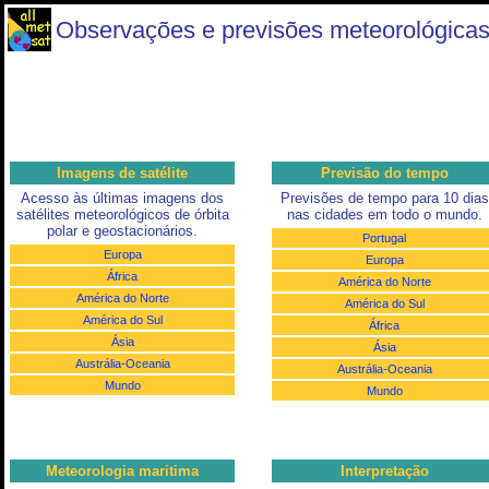
Observações e previsões meteorológicas 
Imagens de satélite
Previsão do tempo
Acesso às últimas imagens dos
Previsões de tempo para 10 dias
satélites meteorológicos de órbita
nas cidades em todo o mundo.
polar e geostacionários.
Portugal
Europa
Europa
África
América do Norte
América do Norte
América do Sul
América do Sul
África
Ásia
Ásia
Austrália-Oceania
Austrália-Oceania
Mundo
Mundo
Meteorologia maritima
Interpretação