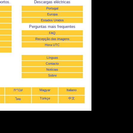
ortos.
Descargas eléctricas
Portugal
Europa
Estados Unidos
Perguntas mais frequentes
FAQ
Recepção das imagens
Hora UTC
Línguas
Contacto
Notícias
Sobre
עברית
Magyar
Italiano
Türkçe
中文
ไทย