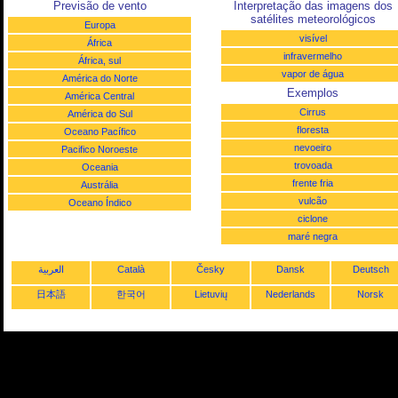
Previsão de vento
Interpretação das imagens dos
satélites meteorológicos
Europa
visível
África
infravermelho
África, sul
vapor de água
América do Norte
Exemplos
América Central
Cirrus
América do Sul
floresta
Oceano Pacífico
nevoeiro
Pacifico Noroeste
trovoada
Oceania
frente fria
Austrália
vulcão
Oceano Índico
ciclone
maré negra
العربية
Català
Česky
Dansk
Deutsch
日本語
한국어
Lietuvių
Nederlands
Norsk