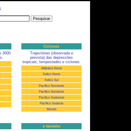
s
Ciclones
e 3000
Trajectórias (observada e
s.
prevista) das depressões
tropicais, tempestades e ciclones.
Atlântico Norte
Índico Norte
Índico Sul
Pacifico Noroeste
Pacifico Nordeste
Pacifico Sudoeste
Pacifico Sudeste
Mundo
e também