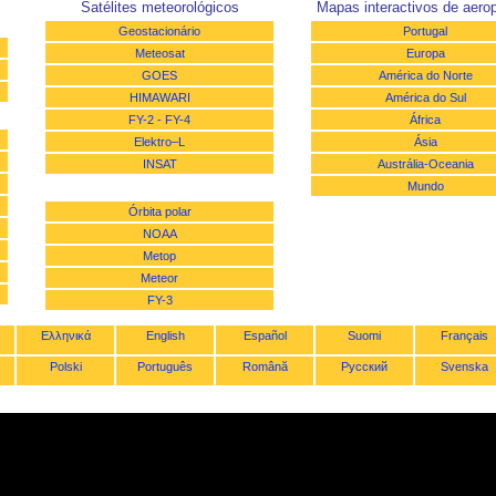
Satélites meteorológicos
Mapas interactivos de aerop
Geostacionário
Portugal
Meteosat
Europa
GOES
América do Norte
HIMAWARI
América do Sul
FY-2
-
FY-4
África
Elektro–L
Ásia
INSAT
Austrália-Oceania
Mundo
Órbita polar
NOAA
Metop
Meteor
FY-3
Ελληνικά
English
Español
Suomi
Français
Polski
Português
Română
Русский
Svenska