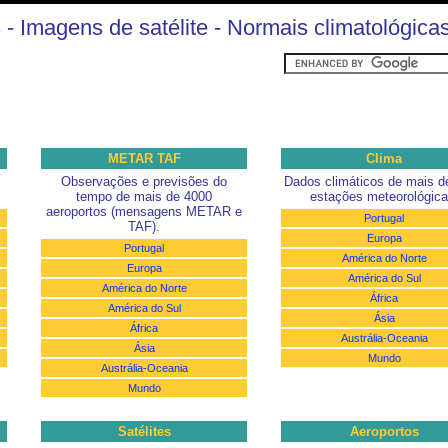
- Imagens de satélite - Normais climatológica
METAR TAF
Clima
Observações e previsões do
Dados climáticos de mais d
tempo de mais de 4000
estações meteorológica
aeroportos (mensagens METAR e
Portugal
TAF).
Europa
Portugal
América do Norte
Europa
América do Sul
América do Norte
África
América do Sul
Ásia
África
Austrália-Oceania
Ásia
Mundo
Austrália-Oceania
Mundo
Satélites
Aeroportos