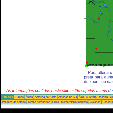
Para alterar 
preta para aum
de zoom; ou nas
As informações contidas neste sítio estão sujeitas a uma
de
Tempo :
Europa
África
América do Norte
América do Sul
Ásia
Austrália-Oceania
Ou
Imagens de satélite
Tempo aeroportos
Clima
Meteorologia maritima
Ciclones
Descarga