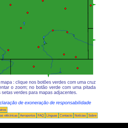
o mapa : clique nos botões verdes com uma cruz
entar o zoom; no botão verde com uma pitada
 setas verdes para mapas adjacentes.
claração de exoneração de responsabilidade
tros
s eléctricas
Aeroportos
FAQ
Línguas
Contacto
Notícias
Sobre