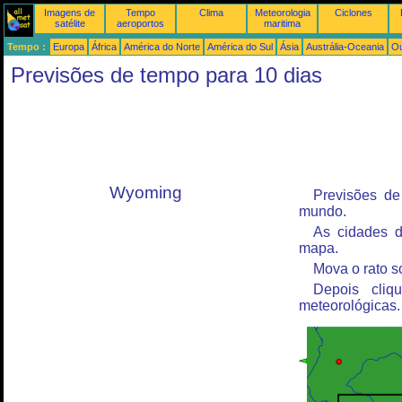
Imagens de
Tempo
Clima
Meteorologia
Ciclones
satélite
aeroportos
maritima
Tempo :
Europa
África
América do Norte
América do Sul
Ásia
Austrália-Oceania
Ou
Previsões de tempo para 10 dias
Wyoming
Previsões de
mundo.
As cidades d
mapa.
Mova o rato s
Depois cliq
meteorológicas.