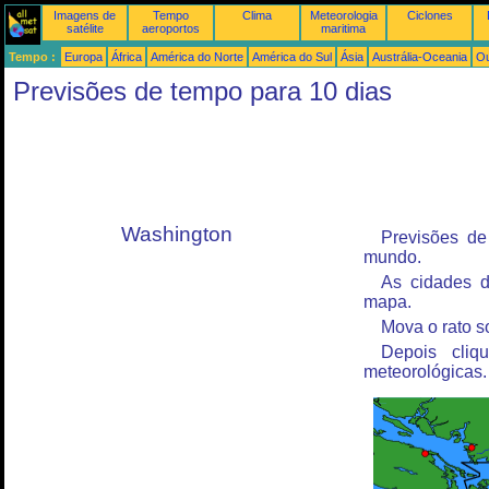
Imagens de
Tempo
Clima
Meteorologia
Ciclones
satélite
aeroportos
maritima
Tempo :
Europa
África
América do Norte
América do Sul
Ásia
Austrália-Oceania
Ou
Previsões de tempo para 10 dias
Washington
Previsões de
mundo.
As cidades d
mapa.
Mova o rato s
Depois cliq
meteorológicas.