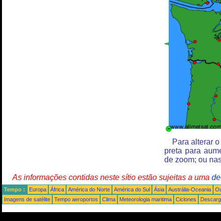
Para alterar 
preta para aum
de zoom; ou nas
As informações contidas neste sítio estão sujeitas a uma
de
Tempo :
Europa
África
América do Norte
América do Sul
Ásia
Austrália-Oceania
Ou
Imagens de satélite
Tempo aeroportos
Clima
Meteorologia maritima
Ciclones
Descarga