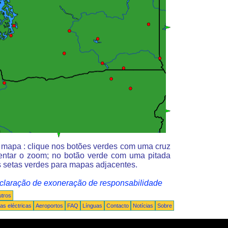
o mapa : clique nos botões verdes com uma cruz
entar o zoom; no botão verde com uma pitada
 setas verdes para mapas adjacentes.
claração de exoneração de responsabilidade
tros
s eléctricas
Aeroportos
FAQ
Línguas
Contacto
Notícias
Sobre