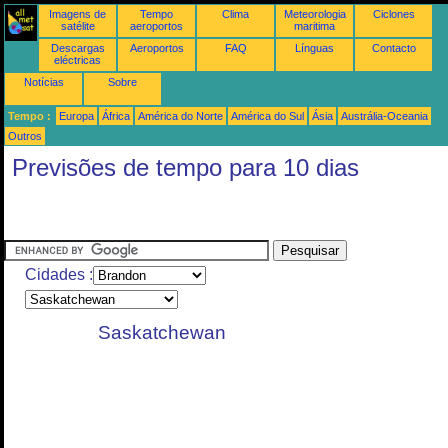
Imagens de
Tempo
Clima
Meteorologia
Ciclones
satélite
aeroportos
maritima
Descargas
Aeroportos
FAQ
Línguas
Contacto
eléctricas
Notícias
Sobre
Tempo :
Europa
África
América do Norte
América do Sul
Ásia
Austrália-Oceania
Outros
Previsões de tempo para 10 dias
Cidades :
Saskatchewan