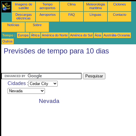
Imagens de
Tempo
Clima
Meteorologia
Ciclones
satélite
aeroportos
maritima
Descargas
Aeroportos
FAQ
Línguas
Contacto
eléctricas
Notícias
Sobre
Tempo :
Europa
África
América do Norte
América do Sul
Ásia
Austrália-Oceania
Outros
Previsões de tempo para 10 dias
Cidades :
Nevada