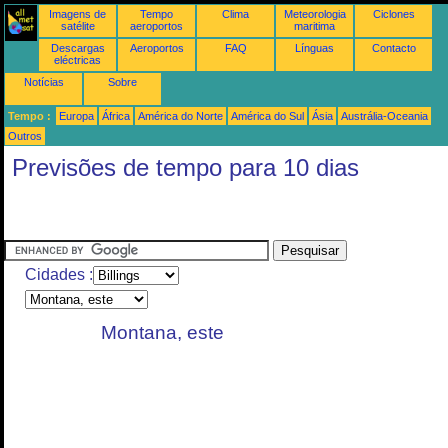
Imagens de
Tempo
Clima
Meteorologia
Ciclones
satélite
aeroportos
maritima
Descargas
Aeroportos
FAQ
Línguas
Contacto
eléctricas
Notícias
Sobre
Tempo :
Europa
África
América do Norte
América do Sul
Ásia
Austrália-Oceania
Outros
Previsões de tempo para 10 dias
Cidades :
Montana, este