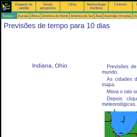
Imagens de
Tempo
Clima
Meteorologia
Ciclones
satélite
aeroportos
maritima
Tempo :
Europa
África
América do Norte
América do Sul
Ásia
Austrália-Oceania
Ou
Previsões de tempo para 10 dias
Indiana, Ohio
Previsões de
mundo.
As cidades d
mapa.
Mova o rato s
Depois cliq
meteorológicas.