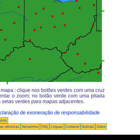
o mapa : clique nos botões verdes com uma cruz
entar o zoom; no botão verde com uma pitada
 setas verdes para mapas adjacentes.
claração de exoneração de responsabilidade
tros
s eléctricas
Aeroportos
FAQ
Línguas
Contacto
Notícias
Sobre