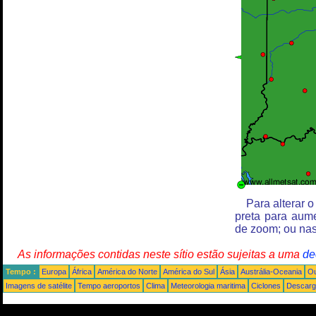
Para alterar 
preta para aum
de zoom; ou nas
As informações contidas neste sítio estão sujeitas a uma
de
Tempo :
Europa
África
América do Norte
América do Sul
Ásia
Austrália-Oceania
Ou
Imagens de satélite
Tempo aeroportos
Clima
Meteorologia maritima
Ciclones
Descarga