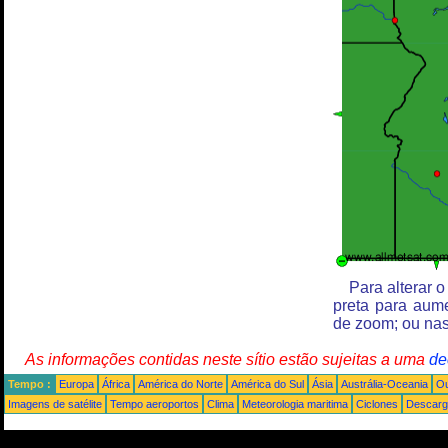
Para alterar 
preta para aum
de zoom; ou nas
As informações contidas neste sítio estão sujeitas a uma
de
Tempo :
Europa
África
América do Norte
América do Sul
Ásia
Austrália-Oceania
Ou
Imagens de satélite
Tempo aeroportos
Clima
Meteorologia maritima
Ciclones
Descarga