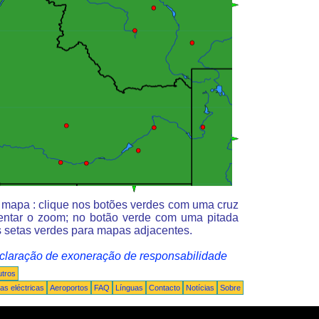
o mapa : clique nos botões verdes com uma cruz
entar o zoom; no botão verde com uma pitada
 setas verdes para mapas adjacentes.
claração de exoneração de responsabilidade
tros
s eléctricas
Aeroportos
FAQ
Línguas
Contacto
Notícias
Sobre