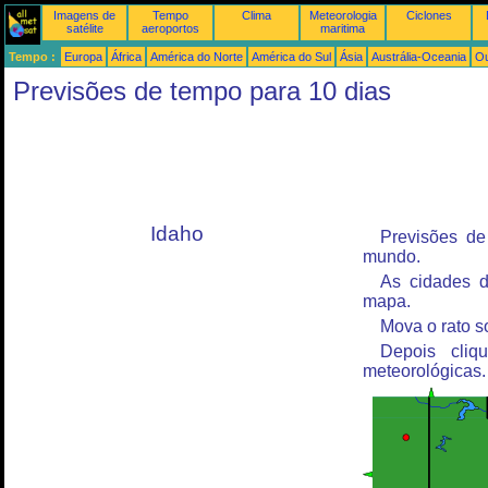
Imagens de
Tempo
Clima
Meteorologia
Ciclones
satélite
aeroportos
maritima
Tempo :
Europa
África
América do Norte
América do Sul
Ásia
Austrália-Oceania
Ou
Previsões de tempo para 10 dias
Idaho
Previsões de
mundo.
As cidades d
mapa.
Mova o rato s
Depois cliq
meteorológicas.