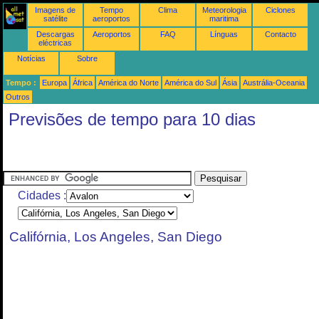
Imagens de
Tempo
Clima
Meteorologia
Ciclones
satélite
aeroportos
maritima
Descargas
Aeroportos
FAQ
Línguas
Contacto
eléctricas
Notícias
Sobre
Tempo :
Europa
África
América do Norte
América do Sul
Ásia
Austrália-Oceania
Outros
Previsões de tempo para 10 dias
Cidades :
Califórnia, Los Angeles, San Diego