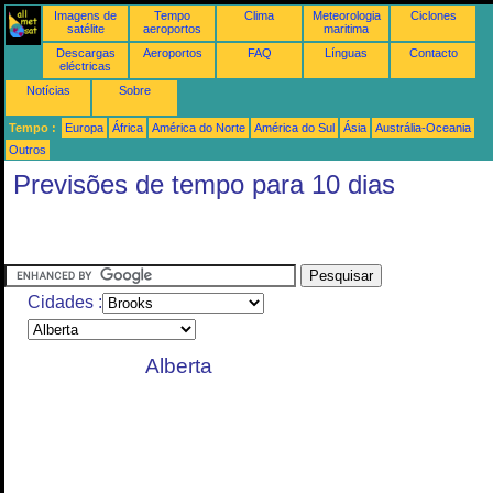
Imagens de
Tempo
Clima
Meteorologia
Ciclones
satélite
aeroportos
maritima
Descargas
Aeroportos
FAQ
Línguas
Contacto
eléctricas
Notícias
Sobre
Tempo :
Europa
África
América do Norte
América do Sul
Ásia
Austrália-Oceania
Outros
Previsões de tempo para 10 dias
Cidades :
Alberta