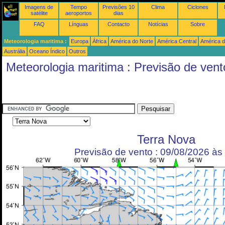
Imagens de
Tempo
Previsões 10
Clima
Ciclones
satélite
aeroportos
dias
FAQ
Línguas
Contacto
Notícias
Sobre
Meteorologia maritima :
Europa
África
América do Norte
América Central
América d
Austrália
Oceano Índico
Outros
Meteorologia maritima : Previsão de vent
Terra Nova
Previsão de vento : 09/08/2026 à