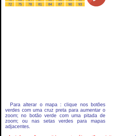
72
75
78
81
84
87
90
93
Para alterar o mapa : clique nos botões
verdes com uma cruz preta para aumentar o
zoom; no botão verde com uma pitada de
zoom; ou nas setas verdes para mapas
adjacentes.