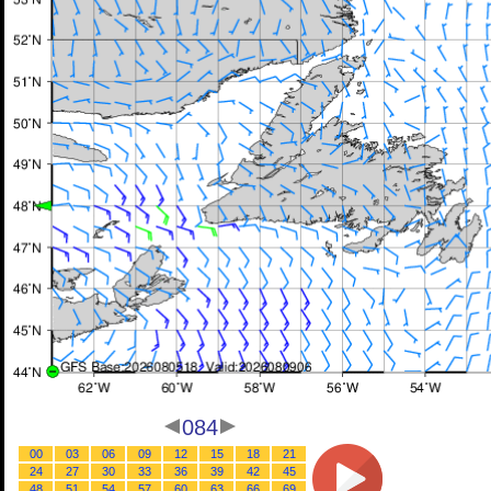
084
00
03
06
09
12
15
18
21
24
27
30
33
36
39
42
45
48
51
54
57
60
63
66
69