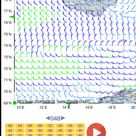
048
00
03
06
09
12
15
18
21
24
27
30
33
36
39
42
45
48
51
54
57
60
63
66
69