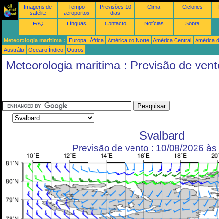
Imagens de
Tempo
Previsões 10
Clima
Ciclones
satélite
aeroportos
dias
FAQ
Línguas
Contacto
Notícias
Sobre
Meteorologia maritima :
Europa
África
América do Norte
América Central
América d
Austrália
Oceano Índico
Outros
Meteorologia maritima : Previsão de vent
Svalbard
Previsão de vento : 10/08/2026 à