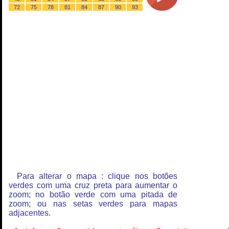
72
75
78
81
84
87
90
93
Para alterar o mapa : clique nos botões
verdes com uma cruz preta para aumentar o
zoom; no botão verde com uma pitada de
zoom; ou nas setas verdes para mapas
adjacentes.