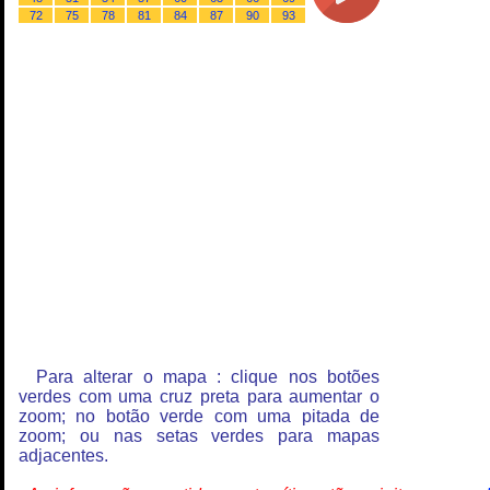
72
75
78
81
84
87
90
93
Para alterar o mapa : clique nos botões
verdes com uma cruz preta para aumentar o
zoom; no botão verde com uma pitada de
zoom; ou nas setas verdes para mapas
adjacentes.