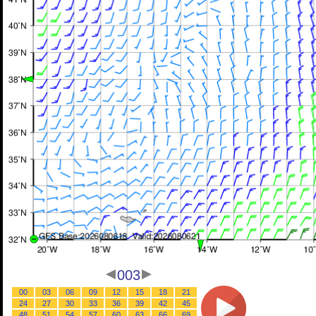
003
00
03
06
09
12
15
18
21
24
27
30
33
36
39
42
45
48
51
54
57
60
63
66
69