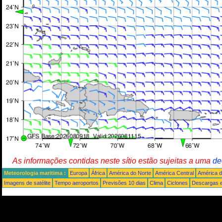
As informações contidas neste sítio estão sujeitas a uma
de
Meteorologia maritima :
Europa
África
América do Norte
América Central
América d
Imagens de satélite
Tempo aeroportos
Previsões 10 dias
Clima
Ciclones
Descargas e