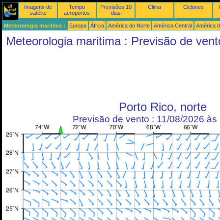
Imagens de
Tempo
Previsões 10
Clima
Ciclones
satélite
aeroportos
dias
Meteorologia maritima :
Europa
África
América do Norte
América Central
América d
Meteorologia maritima : Previsão de vent
Porto Rico, norte
Previsão de vento : 11/08/2026 à