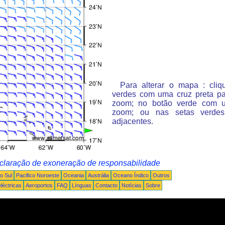
Para alterar o mapa : cli
verdes com uma cruz preta p
zoom; no botão verde com 
zoom; ou nas setas verde
adjacentes.
claração de exoneração de responsabilidade
o Sul
Pacifico Noroeste
Oceania
Austrália
Oceano Índico
Outros
léctricas
Aeroportos
FAQ
Línguas
Contacto
Notícias
Sobre