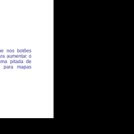
que nos botões
ara aumentar o
uma pitada de
s para mapas