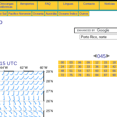
Descargas
Aeroportos
FAQ
Línguas
Contacto
Notícias
eléctricas
o Sul
Pacifico Noroeste
Oceania
Austrália
Oceano Índico
Outros
o
045
s 15 UTC
00
03
06
09
12
15
18
24
27
30
33
36
39
42
48
51
54
57
60
63
66
72
75
78
81
84
87
90