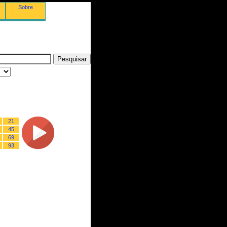
Sobre
21
45
69
93