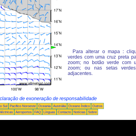
Para alterar o mapa : cli
verdes com uma cruz preta p
zoom; no botão verde com 
zoom; ou nas setas verde
adjacentes.
claração de exoneração de responsabilidade
o Sul
Pacifico Noroeste
Oceania
Austrália
Oceano Índico
Outros
léctricas
Aeroportos
FAQ
Línguas
Contacto
Notícias
Sobre