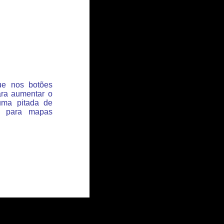
que nos botões
ara aumentar o
uma pitada de
s para mapas