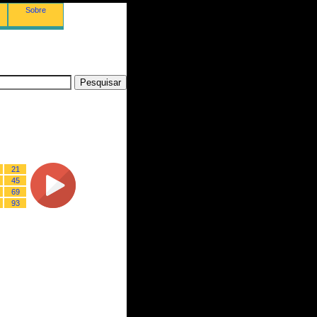
Sobre
21
45
69
93