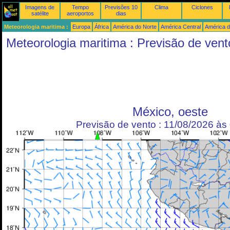
Imagens de
Tempo
Previsões 10
Clima
Ciclones
satélite
aeroportos
dias
Meteorologia maritima :
Europa
África
América do Norte
América Central
América d
Meteorologia maritima : Previsão de vent
México, oeste
Previsão de vento : 11/08/2026 à