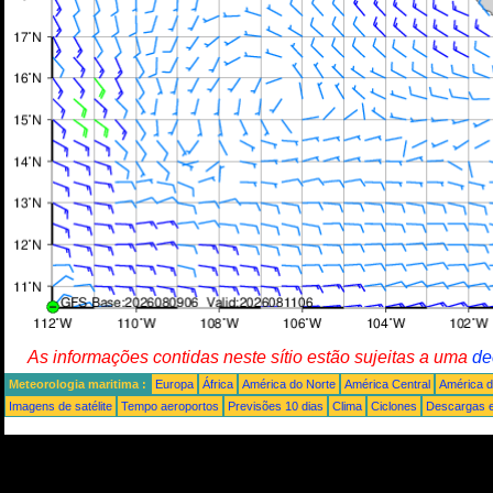
As informações contidas neste sítio estão sujeitas a uma
de
Meteorologia maritima :
Europa
África
América do Norte
América Central
América d
Imagens de satélite
Tempo aeroportos
Previsões 10 dias
Clima
Ciclones
Descargas e