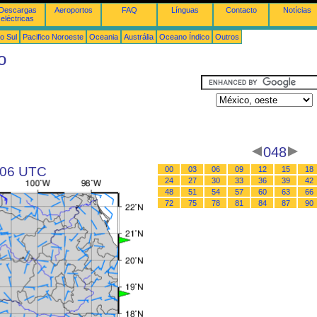
Descargas
Aeroportos
FAQ
Línguas
Contacto
Notícias
eléctricas
o Sul
Pacifico Noroeste
Oceania
Austrália
Oceano Índico
Outros
o
048
s 06 UTC
00
03
06
09
12
15
18
24
27
30
33
36
39
42
48
51
54
57
60
63
66
72
75
78
81
84
87
90