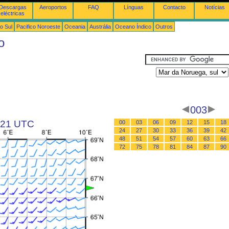
Descargas
Aeroportos
FAQ
Línguas
Contacto
Notícias
eléctricas
o Sul
Pacifico Noroeste
Oceania
Austrália
Oceano Índico
Outros
o
003
s 21 UTC
00
03
06
09
12
15
18
24
27
30
33
36
39
42
48
51
54
57
60
63
66
72
75
78
81
84
87
90