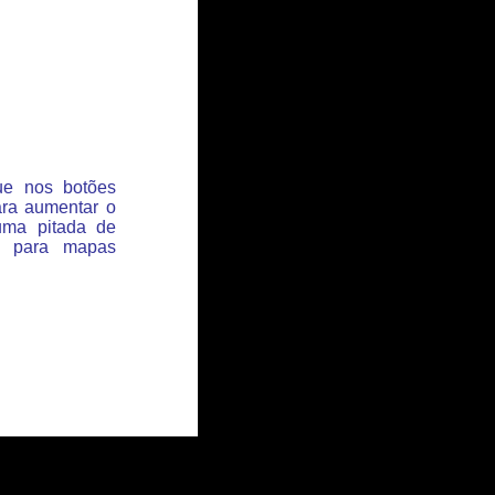
que nos botões
ara aumentar o
uma pitada de
s para mapas