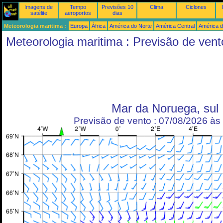
Imagens de
Tempo
Previsões 10
Clima
Ciclones
satélite
aeroportos
dias
Meteorologia maritima :
Europa
África
América do Norte
América Central
América d
Meteorologia maritima : Previsão de vent
Mar da Noruega, sul
Previsão de vento : 07/08/2026 à