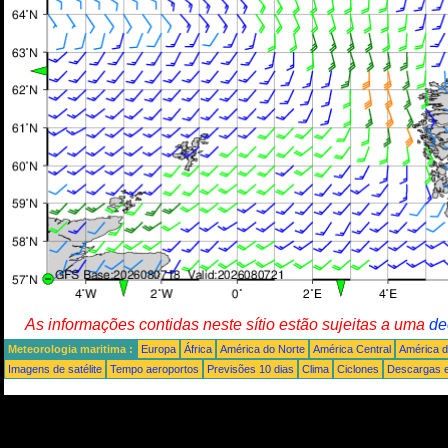
As informações contidas neste sítio estão sujeitas a uma
de
Meteorologia maritima :
Europa
África
América do Norte
América Central
América d
Imagens de satélite
Tempo aeroportos
Previsões 10 dias
Clima
Ciclones
Descargas e