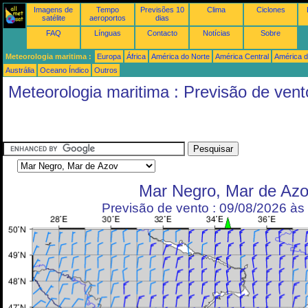
Imagens de
Tempo
Previsões 10
Clima
Ciclones
satélite
aeroportos
dias
FAQ
Línguas
Contacto
Notícias
Sobre
Meteorologia maritima :
Europa
África
América do Norte
América Central
América d
Austrália
Oceano Índico
Outros
Meteorologia maritima : Previsão de vent
Mar Negro, Mar de Az
Previsão de vento : 09/08/2026 à