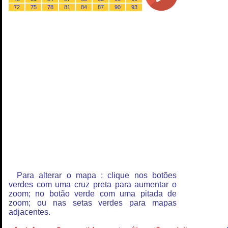
72
75
78
81
84
87
90
93
Para alterar o mapa : clique nos botões
verdes com uma cruz preta para aumentar o
zoom; no botão verde com uma pitada de
zoom; ou nas setas verdes para mapas
adjacentes.