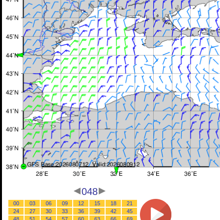
048
00
03
06
09
12
15
18
21
24
27
30
33
36
39
42
45
48
51
54
57
60
63
66
69