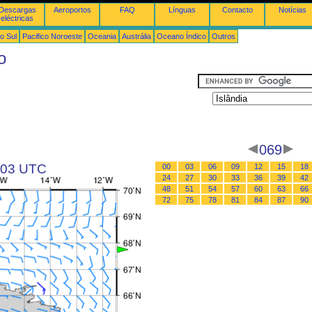
Descargas
Aeroportos
FAQ
Línguas
Contacto
Notícias
eléctricas
o Sul
Pacifico Noroeste
Oceania
Austrália
Oceano Índico
Outros
o
069
s 03 UTC
00
03
06
09
12
15
18
24
27
30
33
36
39
42
48
51
54
57
60
63
66
72
75
78
81
84
87
90