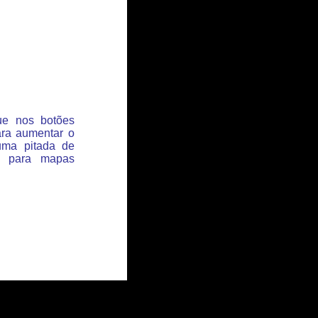
que nos botões
ara aumentar o
uma pitada de
s para mapas