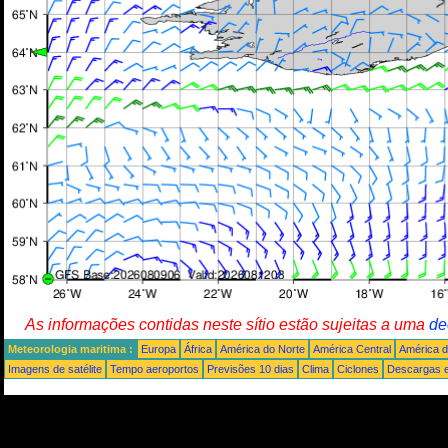
As informações contidas neste sítio estão sujeitas a uma
de
Meteorologia maritima :
Europa
África
América do Norte
América Central
América d
Imagens de satélite
Tempo aeroportos
Previsões 10 dias
Clima
Ciclones
Descargas e