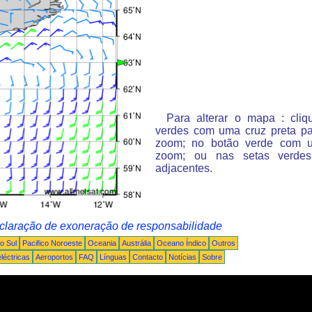
Para alterar o mapa : cli
verdes com uma cruz preta p
zoom; no botão verde com 
zoom; ou nas setas verde
adjacentes.
claração de exoneração de responsabilidade
o Sul
Pacifico Noroeste
Oceania
Austrália
Oceano Índico
Outros
léctricas
Aeroportos
FAQ
Línguas
Contacto
Notícias
Sobre