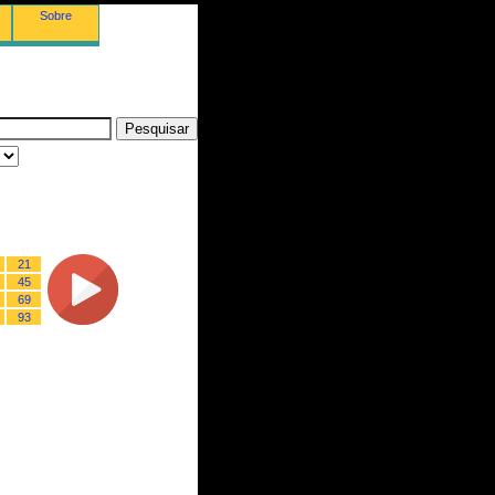
Sobre
21
45
69
93