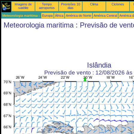
Imagens de
Tempo
Previsões 10
Clima
Ciclones
satélite
aeroportos
dias
Meteorologia maritima :
Europa
África
América do Norte
América Central
América d
Meteorologia maritima : Previsão de vent
Islândia
Previsão de vento : 12/08/2026 à