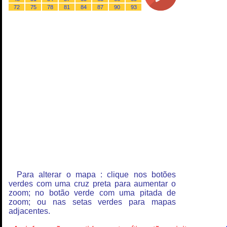
72
75
78
81
84
87
90
93
Para alterar o mapa : clique nos botões
verdes com uma cruz preta para aumentar o
zoom; no botão verde com uma pitada de
zoom; ou nas setas verdes para mapas
adjacentes.