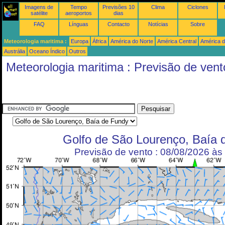
Imagens de
Tempo
Previsões 10
Clima
Ciclones
satélite
aeroportos
dias
FAQ
Línguas
Contacto
Notícias
Sobre
Meteorologia maritima :
Europa
África
América do Norte
América Central
América d
Austrália
Oceano Índico
Outros
Meteorologia maritima : Previsão de vent
Golfo de São Lourenço, Baía 
Previsão de vento : 08/08/2026 à