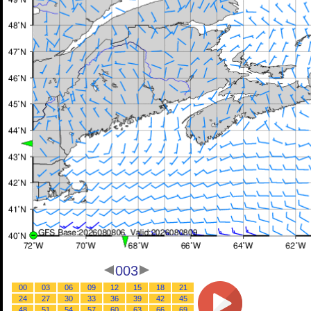
003
00
03
06
09
12
15
18
21
24
27
30
33
36
39
42
45
48
51
54
57
60
63
66
69