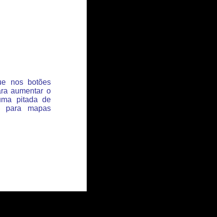
que nos botões
ara aumentar o
uma pitada de
s para mapas