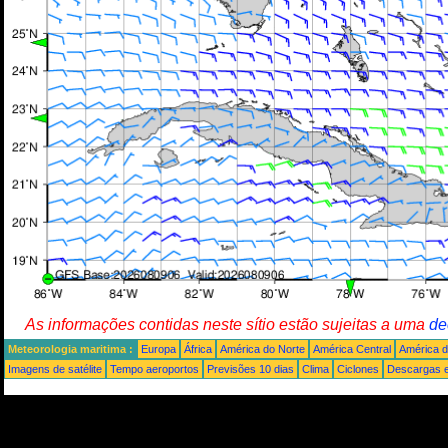
As informações contidas neste sítio estão sujeitas a uma
de
Meteorologia maritima :
Europa
África
América do Norte
América Central
América d
Imagens de satélite
Tempo aeroportos
Previsões 10 dias
Clima
Ciclones
Descargas e