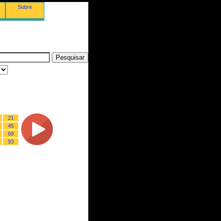
Sobre
21
45
69
93