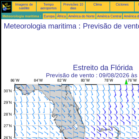
Imagens de
Tempo
Previsões 10
Clima
Ciclones
satélite
aeroportos
dias
Meteorologia maritima :
Europa
África
América do Norte
América Central
América d
Meteorologia maritima : Previsão de vent
Estreito da Flórida
Previsão de vento : 09/08/2026 à