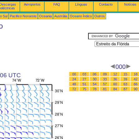
Descargas
Aeroportos
FAQ
Línguas
Contacto
Notícias
eléctricas
o Sul
Pacifico Noroeste
Oceania
Austrália
Oceano Índico
Outros
o
000
s 06 UTC
00
03
06
09
12
15
18
24
27
30
33
36
39
42
48
51
54
57
60
63
66
72
75
78
81
84
87
90