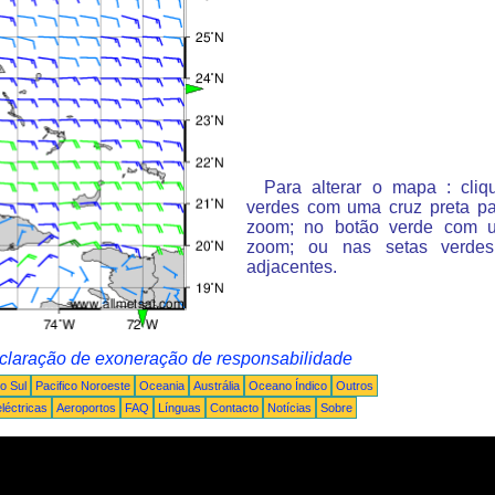
Para alterar o mapa : cli
verdes com uma cruz preta p
zoom; no botão verde com 
zoom; ou nas setas verde
adjacentes.
claração de exoneração de responsabilidade
o Sul
Pacifico Noroeste
Oceania
Austrália
Oceano Índico
Outros
léctricas
Aeroportos
FAQ
Línguas
Contacto
Notícias
Sobre