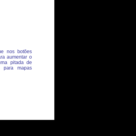
que nos botões
ara aumentar o
uma pitada de
s para mapas