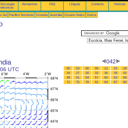
Descargas
Aeroportos
FAQ
Línguas
Contacto
Notícias
eléctricas
o Sul
Pacifico Noroeste
Oceania
Austrália
Oceano Índico
Outros
o
ndia
042
s 06 UTC
00
03
06
09
12
15
18
24
27
30
33
36
39
42
48
51
54
57
60
63
66
72
75
78
81
84
87
90