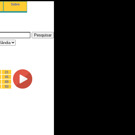
Sobre
21
45
69
93