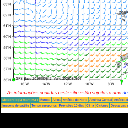
As informações contidas neste sítio estão sujeitas a uma
de
Meteorologia maritima :
Europa
África
América do Norte
América Central
América d
Imagens de satélite
Tempo aeroportos
Previsões 10 dias
Clima
Ciclones
Descargas e