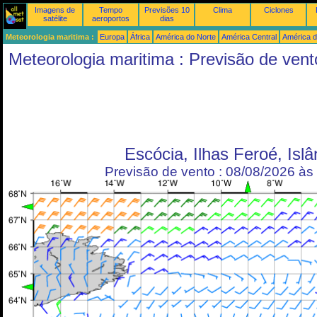
Imagens de
Tempo
Previsões 10
Clima
Ciclones
satélite
aeroportos
dias
Meteorologia maritima :
Europa
África
América do Norte
América Central
América d
Meteorologia maritima : Previsão de vent
Escócia, Ilhas Feroé, Islâ
Previsão de vento : 08/08/2026 à