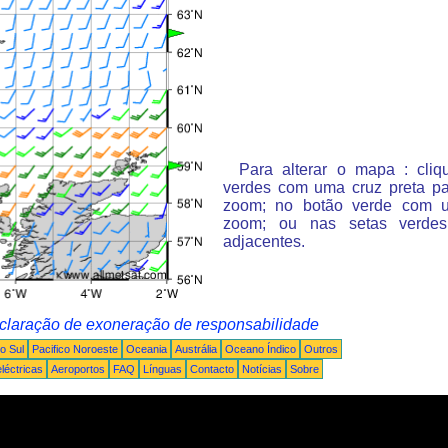
Para alterar o mapa : cli
verdes com uma cruz preta p
zoom; no botão verde com 
zoom; ou nas setas verde
adjacentes.
claração de exoneração de responsabilidade
o Sul
Pacifico Noroeste
Oceania
Austrália
Oceano Índico
Outros
léctricas
Aeroportos
FAQ
Línguas
Contacto
Notícias
Sobre