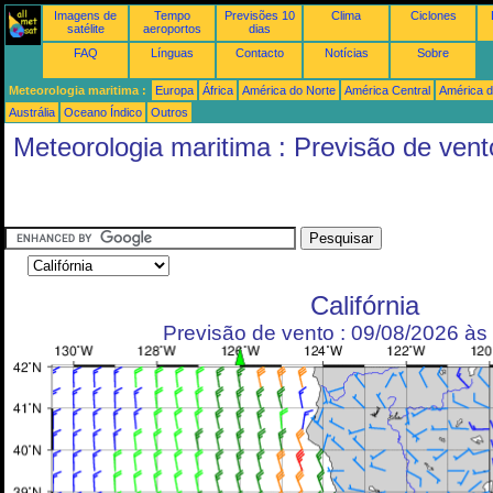
Imagens de
Tempo
Previsões 10
Clima
Ciclones
satélite
aeroportos
dias
FAQ
Línguas
Contacto
Notícias
Sobre
Meteorologia maritima :
Europa
África
América do Norte
América Central
América d
Austrália
Oceano Índico
Outros
Meteorologia maritima : Previsão de vent
Califórnia
Previsão de vento : 09/08/2026 à