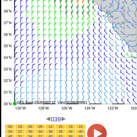
039
00
03
06
09
12
15
18
21
24
27
30
33
36
39
42
45
48
51
54
57
60
63
66
69