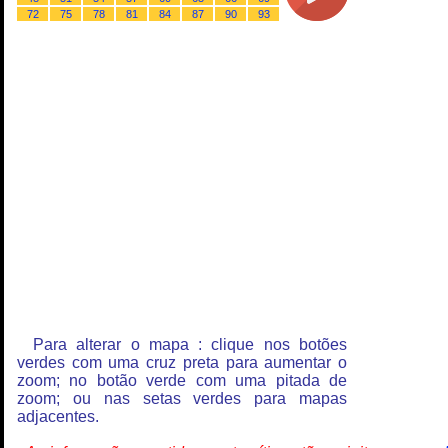
72
75
78
81
84
87
90
93
Para alterar o mapa : clique nos botões
verdes com uma cruz preta para aumentar o
zoom; no botão verde com uma pitada de
zoom; ou nas setas verdes para mapas
adjacentes.