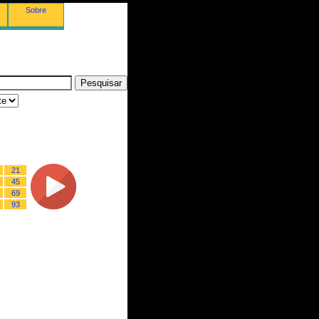
Sobre
21
45
69
93