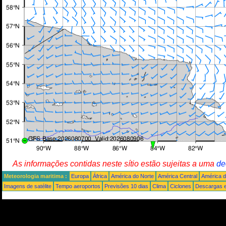
As informações contidas neste sítio estão sujeitas a uma
de
Meteorologia maritima :
Europa
África
América do Norte
América Central
América d
Imagens de satélite
Tempo aeroportos
Previsões 10 dias
Clima
Ciclones
Descargas e