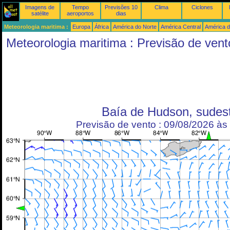
Imagens de
Tempo
Previsões 10
Clima
Ciclones
satélite
aeroportos
dias
Meteorologia maritima :
Europa
África
América do Norte
América Central
América d
Meteorologia maritima : Previsão de vent
Baía de Hudson, sudes
Previsão de vento : 09/08/2026 à