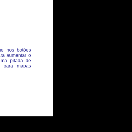
que nos botões
ara aumentar o
uma pitada de
s para mapas