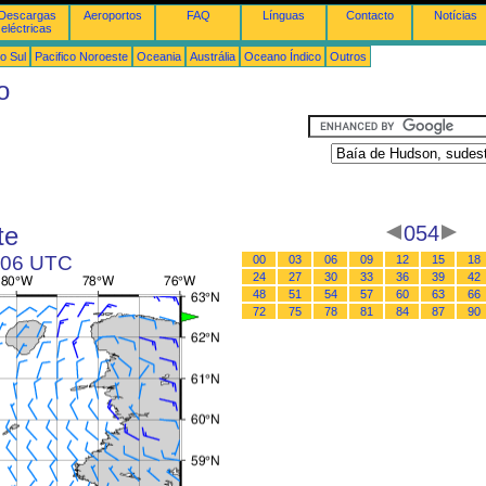
Descargas
Aeroportos
FAQ
Línguas
Contacto
Notícias
eléctricas
o Sul
Pacifico Noroeste
Oceania
Austrália
Oceano Índico
Outros
o
te
054
s 06 UTC
00
03
06
09
12
15
18
24
27
30
33
36
39
42
48
51
54
57
60
63
66
72
75
78
81
84
87
90