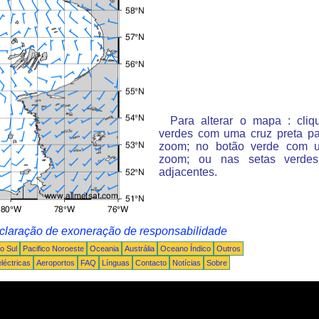
Para alterar o mapa : cli
verdes com uma cruz preta p
zoom; no botão verde com 
zoom; ou nas setas verde
adjacentes.
claração de exoneração de responsabilidade
o Sul
Pacifico Noroeste
Oceania
Austrália
Oceano Índico
Outros
léctricas
Aeroportos
FAQ
Línguas
Contacto
Notícias
Sobre