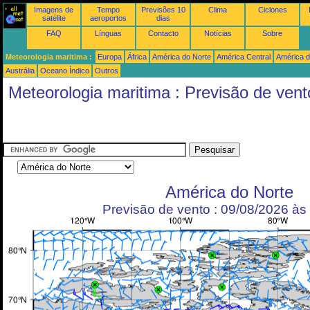
Imagens de
Tempo
Previsões 10
Clima
Ciclones
satélite
aeroportos
dias
FAQ
Línguas
Contacto
Notícias
Sobre
Meteorologia maritima :
Europa
África
América do Norte
América Central
América d
Austrália
Oceano Índico
Outros
Meteorologia maritima : Previsão de vent
América do Norte
Previsão de vento : 09/08/2026 à