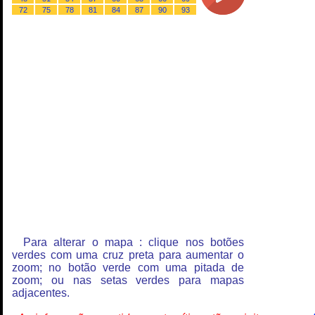
72
75
78
81
84
87
90
93
Para alterar o mapa : clique nos botões
verdes com uma cruz preta para aumentar o
zoom; no botão verde com uma pitada de
zoom; ou nas setas verdes para mapas
adjacentes.