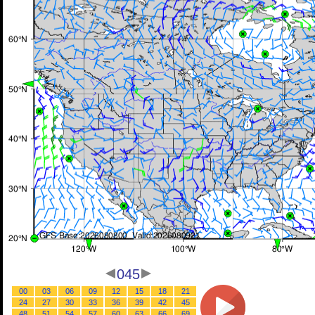
045
00
03
06
09
12
15
18
21
24
27
30
33
36
39
42
45
48
51
54
57
60
63
66
69