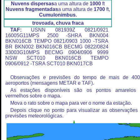
Nuvens dispersas
a uma altura de
1000
ft
Nuvens fragmentadas
a uma altura de
1700
ft,
Cumulonimbus.
trovoada, chuva fraca
TAF:
USNN 081939Z 0821/0921
16005G11MPS 2500 -SHRA BKN004
BKN016CB TEMPO 0821/0903 1000 -TSRA
BR BKN002 BKN016CB BECMG 0822/0824
33003G10MPS BECMG 0904/0906 9999
NSW SCT010 BKN016CB TEMPO
0906/0912 -TSRA SCT010 BKN017CB
Observações e previsões do tempo de mais de 40
aeroportos (mensagens METAR e TAF).
As estações disponíveis são os pontos amarelos
vermelhos sobre o mapa.
Mova o rato sobre o mapa para ver o nome da estação.
Depois clique no ponto para visualizar as observações
previsões meteorológicas.