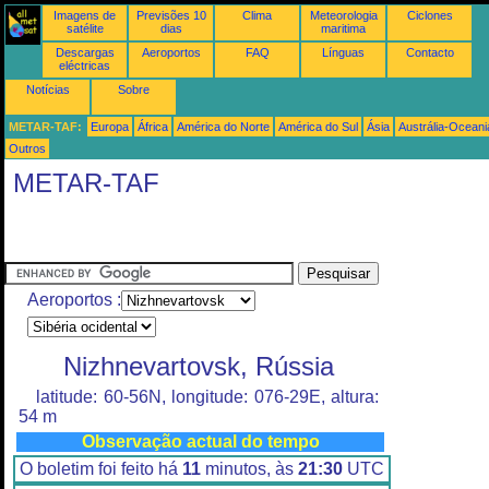
Imagens de
Previsões 10
Clima
Meteorologia
Ciclones
satélite
dias
maritima
Descargas
Aeroportos
FAQ
Línguas
Contacto
eléctricas
Notícias
Sobre
METAR-TAF:
Europa
África
América do Norte
América do Sul
Ásia
Austrália-Oceani
Outros
METAR-TAF
Aeroportos :
Nizhnevartovsk, Rússia
latitude: 60-56N, longitude: 076-29E, altura:
54 m
Observação actual do tempo
O boletim foi feito há
11
minutos, às
21:30
UTC