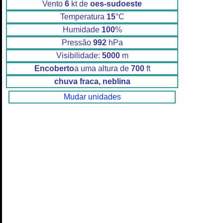
Vento
6
kt de
oes-sudoeste
Temperatura
15
°C
Humidade
100
%
Pressão
992
hPa
Visibilidade:
5000
m
Encoberto
a uma altura de
700
ft
chuva fraca, neblina
Mudar unidades