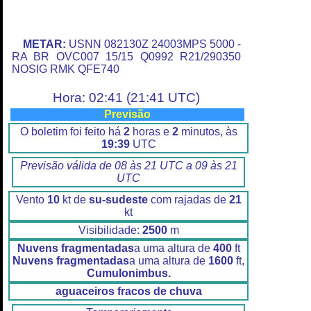
METAR:
USNN 082130Z 24003MPS 5000 -
RA BR OVC007 15/15 Q0992 R21/290350
NOSIG RMK QFE740
Hora: 02:41 (21:41 UTC)
Previsão
O boletim foi feito há
2
horas e
2
minutos, às
19:39
UTC
Previsão válida de 08 às 21 UTC a 09 às 21
UTC
Vento
10
kt de
su-sudeste
com rajadas de
21
kt
Visibilidade:
2500
m
Nuvens fragmentadas
a uma altura de
400
ft
Nuvens fragmentadas
a uma altura de
1600
ft,
Cumulonimbus.
aguaceiros fracos de chuva