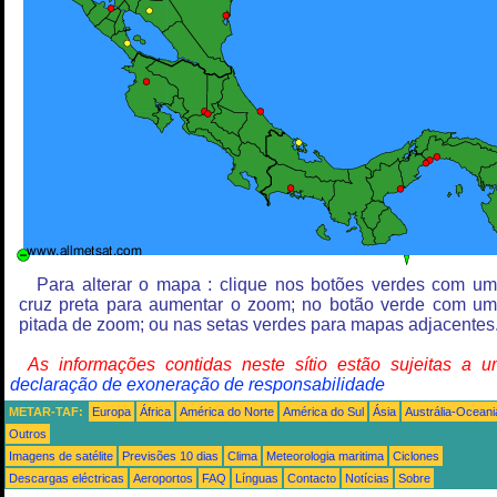
Para alterar o mapa : clique nos botões verdes com u
cruz preta para aumentar o zoom; no botão verde com u
pitada de zoom; ou nas setas verdes para mapas adjacentes
As informações contidas neste sítio estão sujeitas a 
declaração de exoneração de responsabilidade
METAR-TAF:
Europa
África
América do Norte
América do Sul
Ásia
Austrália-Oceani
Outros
Imagens de satélite
Previsões 10 dias
Clima
Meteorologia maritima
Ciclones
Descargas eléctricas
Aeroportos
FAQ
Línguas
Contacto
Notícias
Sobre