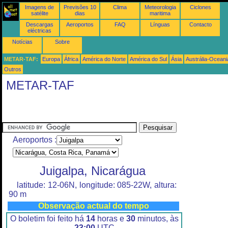
Imagens de
Previsões 10
Clima
Meteorologia
Ciclones
satélite
dias
maritima
Descargas
Aeroportos
FAQ
Línguas
Contacto
eléctricas
Notícias
Sobre
METAR-TAF:
Europa
África
América do Norte
América do Sul
Ásia
Austrália-Oceani
Outros
METAR-TAF
Aeroportos :
Juigalpa, Nicarágua
latitude: 12-06N, longitude: 085-22W, altura:
90 m
Observação actual do tempo
O boletim foi feito há
14
horas e
30
minutos, às
23:00
UTC