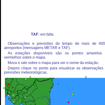
TAF:
em falta
Observações e previsões do tempo de mais de 40
aeroportos (mensagens METAR e TAF).
As estações disponíveis são os pontos amarelos
vermelhos sobre o mapa.
Mova o rato sobre o mapa para ver o nome da estação.
Depois clique no ponto para visualizar as observações
previsões meteorológicas.