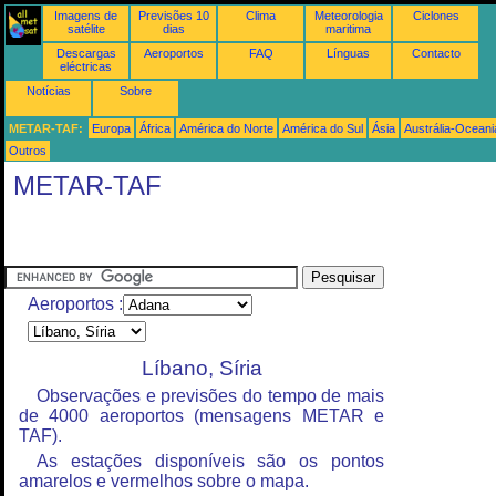
Imagens de
Previsões 10
Clima
Meteorologia
Ciclones
satélite
dias
maritima
Descargas
Aeroportos
FAQ
Línguas
Contacto
eléctricas
Notícias
Sobre
METAR-TAF:
Europa
África
América do Norte
América do Sul
Ásia
Austrália-Oceani
Outros
METAR-TAF
Aeroportos :
Líbano, Síria
Observações e previsões do tempo de mais
de 4000 aeroportos (mensagens METAR e
TAF).
As estações disponíveis são os pontos
amarelos e vermelhos sobre o mapa.