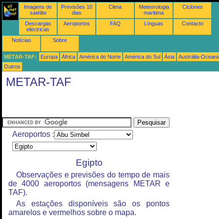
Imagens de
Previsões 10
Clima
Meteorologia
Ciclones
satélite
dias
maritima
Descargas
Aeroportos
FAQ
Línguas
Contacto
eléctricas
Notícias
Sobre
METAR-TAF:
Europa
África
América do Norte
América do Sul
Ásia
Austrália-Oceani
Outros
METAR-TAF
Aeroportos :
Egipto
Observações e previsões do tempo de mais
de 4000 aeroportos (mensagens METAR e
TAF).
As estações disponíveis são os pontos
amarelos e vermelhos sobre o mapa.