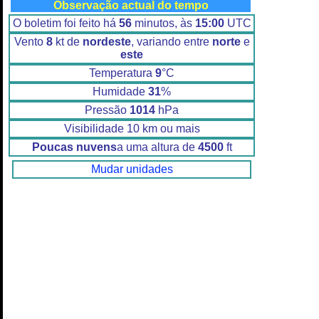
Observação actual do tempo
O boletim foi feito há
56
minutos, às
15:00
UTC
Vento
8
kt de
nordeste
, variando entre
norte
e
este
Temperatura
9
°C
Humidade
31
%
Pressão
1014
hPa
Visibilidade 10 km ou mais
Poucas nuvens
a uma altura de
4500
ft
Mudar unidades