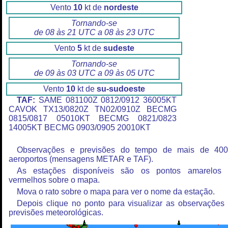
Vento
10
kt de
nordeste
Tornando-se
de 08 às 21 UTC a 08 às 23 UTC
Vento
5
kt de
sudeste
Tornando-se
de 09 às 03 UTC a 09 às 05 UTC
Vento
10
kt de
su-sudoeste
TAF:
SAME 081100Z 0812/0912 36005KT
CAVOK TX13/0820Z TN02/0910Z BECMG
0815/0817 05010KT BECMG 0821/0823
14005KT BECMG 0903/0905 20010KT
Observações e previsões do tempo de mais de 40
aeroportos (mensagens METAR e TAF).
As estações disponíveis são os pontos amarelos
vermelhos sobre o mapa.
Mova o rato sobre o mapa para ver o nome da estação.
Depois clique no ponto para visualizar as observações
previsões meteorológicas.