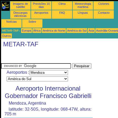
Imagens de
Previsões 10
Clima
Meteorologia
Ciclones
satélite
dias
maritima
Descargas
Aeroportos
FAQ
Línguas
Contacto
eléctricas
Notícias
Sobre
METAR-TAF:
Europa
África
América do Norte
América do Sul
Ásia
Austrália-Oceani
Outros
METAR-TAF
Aeroportos :
Aeroporto Internacional
Gobernador Francisco Gabrielli
Mendoza, Argentina
latitude: 32-50S, longitude: 068-47W, altura:
705 m