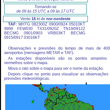
Tornando-se
de 09 às 15 UTC a 09 às 17 UTC
Vento
16
kt de
nor-nordeste
TAF:
MHTG 082300Z 0900/0924 05010KT
9999 FEW030 TX31/0920Z TN19/0912Z
BECMG 0901/0903 VRB03KT BECMG
0915/0917 03016KT
Observações e previsões do tempo de mais de 40
aeroportos (mensagens METAR e TAF).
As estações disponíveis são os pontos amarelos
vermelhos sobre o mapa.
Mova o rato sobre o mapa para ver o nome da estação.
Depois clique no ponto para visualizar as observações
previsões meteorológicas.