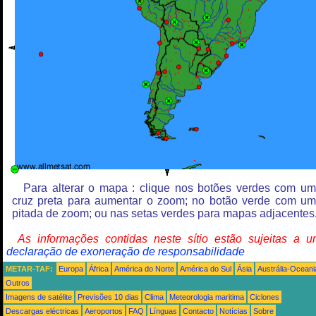
Para alterar o mapa : clique nos botões verdes com u
cruz preta para aumentar o zoom; no botão verde com u
pitada de zoom; ou nas setas verdes para mapas adjacentes
As informações contidas neste sítio estão sujeitas a 
declaração de exoneração de responsabilidade
METAR-TAF:
Europa
África
América do Norte
América do Sul
Ásia
Austrália-Oceani
Outros
Imagens de satélite
Previsões 10 dias
Clima
Meteorologia maritima
Ciclones
Descargas eléctricas
Aeroportos
FAQ
Línguas
Contacto
Notícias
Sobre