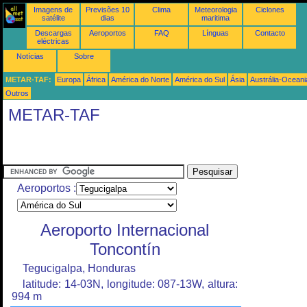
Imagens de
Previsões 10
Clima
Meteorologia
Ciclones
satélite
dias
maritima
Descargas
Aeroportos
FAQ
Línguas
Contacto
eléctricas
Notícias
Sobre
METAR-TAF:
Europa
África
América do Norte
América do Sul
Ásia
Austrália-Oceani
Outros
METAR-TAF
Aeroportos :
Aeroporto Internacional
Toncontín
Tegucigalpa, Honduras
latitude: 14-03N, longitude: 087-13W, altura:
994 m