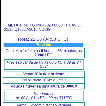
METAR:
MHTG 090400Z 00000KT CAVOK
23/15 Q1021 A3015 NOSIG
Hora: 22:53 (04:53 UTC)
Previsão
O boletim foi feito há
5
horas e
53
minutos, às
23:00
UTC
Previsão válida de 09 às 00 UTC a 09 às 24
UTC
Vento
10
kt de
nordeste
Visibilidade 10 km ou mais
Poucas nuvens
a uma altura de
3000
ft
Tornando-se
de 09 às 01 UTC a 09 às 03 UTC
Vento
3
kt com direcção variável