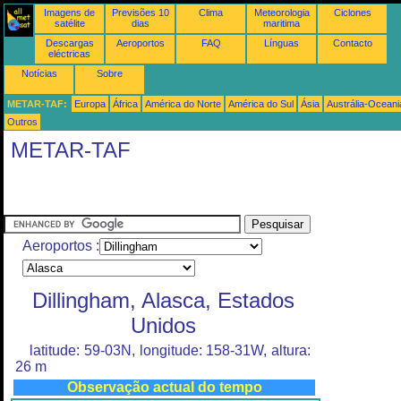
Imagens de
Previsões 10
Clima
Meteorologia
Ciclones
satélite
dias
maritima
Descargas
Aeroportos
FAQ
Línguas
Contacto
eléctricas
Notícias
Sobre
METAR-TAF:
Europa
África
América do Norte
América do Sul
Ásia
Austrália-Oceani
Outros
METAR-TAF
Aeroportos :
Dillingham, Alasca, Estados
Unidos
latitude: 59-03N, longitude: 158-31W, altura:
26 m
Observação actual do tempo