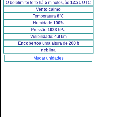
O boletim foi feito há
5
minutos, às
12:31
UTC
Vento calmo
Temperatura
8
°C
Humidade
100
%
Pressão
1023
hPa
Visibilidade:
4.8
km
Encoberto
a uma altura de
200
ft
neblina
Mudar unidades