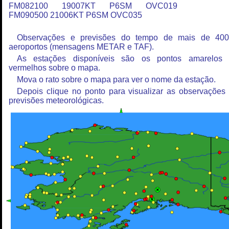
FM082100 19007KT P6SM OVC019
FM090500 21006KT P6SM OVC035
Observações e previsões do tempo de mais de 40
aeroportos (mensagens METAR e TAF).
As estações disponíveis são os pontos amarelos
vermelhos sobre o mapa.
Mova o rato sobre o mapa para ver o nome da estação.
Depois clique no ponto para visualizar as observações
previsões meteorológicas.