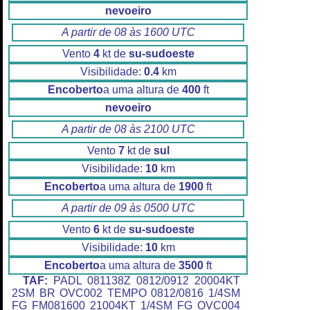
nevoeiro
A partir de 08 às 1600 UTC
Vento
4
kt de
su-sudoeste
Visibilidade:
0.4
km
Encoberto
a uma altura de
400
ft
nevoeiro
A partir de 08 às 2100 UTC
Vento
7
kt de
sul
Visibilidade:
10
km
Encoberto
a uma altura de
1900
ft
A partir de 09 às 0500 UTC
Vento
6
kt de
su-sudoeste
Visibilidade:
10
km
Encoberto
a uma altura de
3500
ft
TAF:
PADL 081138Z 0812/0912 20004KT
2SM BR OVC002 TEMPO 0812/0816 1/4SM
FG FM081600 21004KT 1/4SM FG OVC004