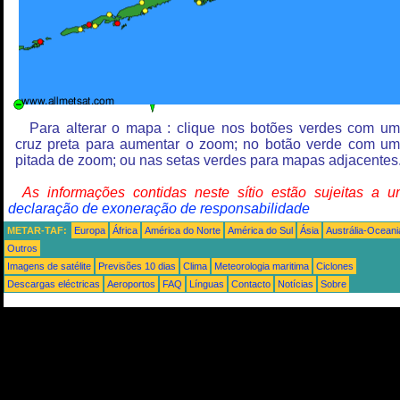
Para alterar o mapa : clique nos botões verdes com u
cruz preta para aumentar o zoom; no botão verde com u
pitada de zoom; ou nas setas verdes para mapas adjacentes
As informações contidas neste sítio estão sujeitas a 
declaração de exoneração de responsabilidade
METAR-TAF:
Europa
África
América do Norte
América do Sul
Ásia
Austrália-Oceani
Outros
Imagens de satélite
Previsões 10 dias
Clima
Meteorologia maritima
Ciclones
Descargas eléctricas
Aeroportos
FAQ
Línguas
Contacto
Notícias
Sobre