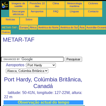
Imagens de
Previsões 10
Clima
Meteorologia
Ciclones
satélite
dias
maritima
Descargas
Aeroportos
FAQ
Línguas
Contacto
eléctricas
Notícias
Sobre
METAR-TAF:
Europa
África
América do Norte
América do Sul
Ásia
Austrália-Oceani
Outros
METAR-TAF
Aeroportos :
Port Hardy, Colúmbia Britânica,
Canadá
latitude: 50-41N, longitude: 127-22W, altura:
22 m
Observação actual do tempo