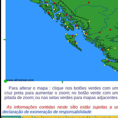
Para alterar o mapa : clique nos botões verdes com u
cruz preta para aumentar o zoom; no botão verde com u
pitada de zoom; ou nas setas verdes para mapas adjacentes
As informações contidas neste sítio estão sujeitas a 
declaração de exoneração de responsabilidade