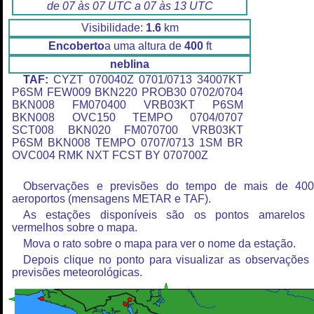
de 07 às 07 UTC a 07 às 13 UTC
Visibilidade:
1.6
km
Encoberto
a uma altura de
400
ft
neblina
TAF:
CYZT 070040Z 0701/0713 34007KT
P6SM FEW009 BKN220 PROB30 0702/0704
BKN008 FM070400 VRB03KT P6SM
BKN008 OVC150 TEMPO 0704/0707
SCT008 BKN020 FM070700 VRB03KT
P6SM BKN008 TEMPO 0707/0713 1SM BR
OVC004 RMK NXT FCST BY 070700Z
Observações e previsões do tempo de mais de 40
aeroportos (mensagens METAR e TAF).
As estações disponíveis são os pontos amarelos
vermelhos sobre o mapa.
Mova o rato sobre o mapa para ver o nome da estação.
Depois clique no ponto para visualizar as observações
previsões meteorológicas.