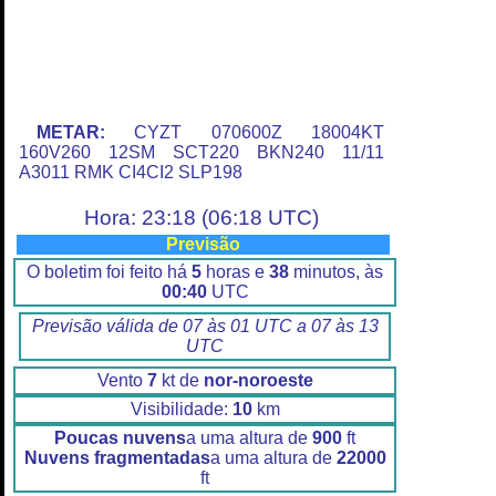
METAR:
CYZT 070600Z 18004KT
160V260 12SM SCT220 BKN240 11/11
A3011 RMK CI4CI2 SLP198
Hora: 23:18 (06:18 UTC)
Previsão
O boletim foi feito há
5
horas e
38
minutos, às
00:40
UTC
Previsão válida de 07 às 01 UTC a 07 às 13
UTC
Vento
7
kt de
nor-noroeste
Visibilidade:
10
km
Poucas nuvens
a uma altura de
900
ft
Nuvens fragmentadas
a uma altura de
22000
ft