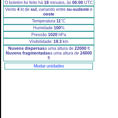
O boletim foi feito há
18
minutos, às
06:00
UTC
Vento
4
kt de
sul
, variando entre
su-sudeste
e
oeste
Temperatura
11
°C
Humidade
100
%
Pressão
1020
hPa
Visibilidade:
19.3
km
Nuvens dispersas
a uma altura de
22000
ft
Nuvens fragmentadas
a uma altura de
24000
ft
Mudar unidades