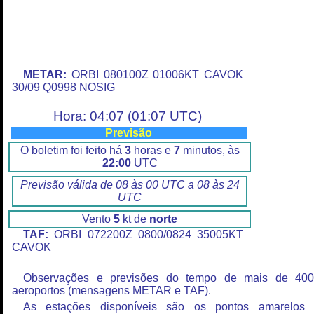
METAR:
ORBI 080100Z 01006KT CAVOK
30/09 Q0998 NOSIG
Hora: 04:07 (01:07 UTC)
Previsão
O boletim foi feito há
3
horas e
7
minutos, às
22:00
UTC
Previsão válida de 08 às 00 UTC a 08 às 24
UTC
Vento
5
kt de
norte
TAF:
ORBI 072200Z 0800/0824 35005KT
CAVOK
Observações e previsões do tempo de mais de 40
aeroportos (mensagens METAR e TAF).
As estações disponíveis são os pontos amarelos