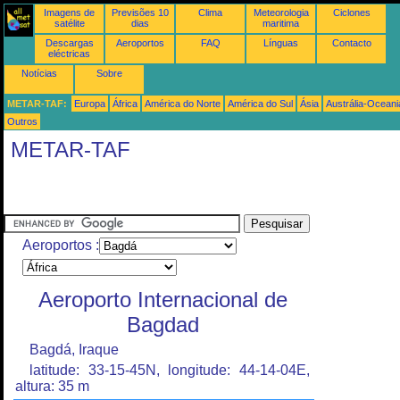
Imagens de
Previsões 10
Clima
Meteorologia
Ciclones
satélite
dias
maritima
Descargas
Aeroportos
FAQ
Línguas
Contacto
eléctricas
Notícias
Sobre
METAR-TAF:
Europa
África
América do Norte
América do Sul
Ásia
Austrália-Oceani
Outros
METAR-TAF
Aeroportos :
Aeroporto Internacional de
Bagdad
Bagdá, Iraque
latitude: 33-15-45N, longitude: 44-14-04E,
altura: 35 m