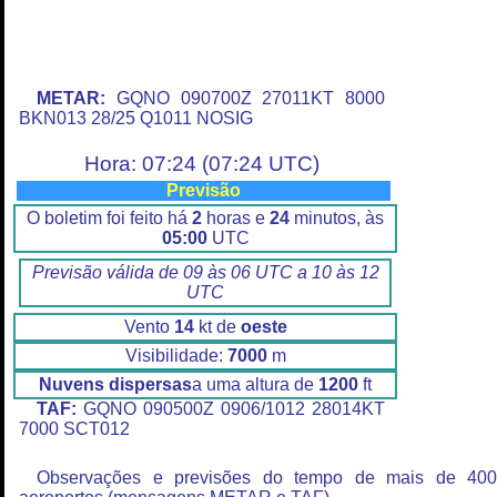
METAR:
GQNO 090700Z 27011KT 8000
BKN013 28/25 Q1011 NOSIG
Hora: 07:24 (07:24 UTC)
Previsão
O boletim foi feito há
2
horas e
24
minutos, às
05:00
UTC
Previsão válida de 09 às 06 UTC a 10 às 12
UTC
Vento
14
kt de
oeste
Visibilidade:
7000
m
Nuvens dispersas
a uma altura de
1200
ft
TAF:
GQNO 090500Z 0906/1012 28014KT
7000 SCT012
Observações e previsões do tempo de mais de 40