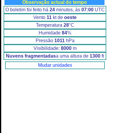
Observação actual do tempo
O boletim foi feito há
24
minutos, às
07:00
UTC
Vento
11
kt de
oeste
Temperatura
28
°C
Humidade
84
%
Pressão
1011
hPa
Visibilidade:
8000
m
Nuvens fragmentadas
a uma altura de
1300
ft
Mudar unidades