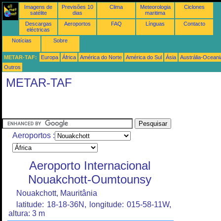
Imagens de
Previsões 10
Clima
Meteorologia
Ciclones
satélite
dias
maritima
Descargas
Aeroportos
FAQ
Línguas
Contacto
eléctricas
Notícias
Sobre
METAR-TAF:
Europa
África
América do Norte
América do Sul
Ásia
Austrália-Oceani
Outros
METAR-TAF
Aeroportos :
Aeroporto Internacional
Nouakchott-Oumtounsy
Nouakchott, Mauritânia
latitude: 18-18-36N, longitude: 015-58-11W,
altura: 3 m