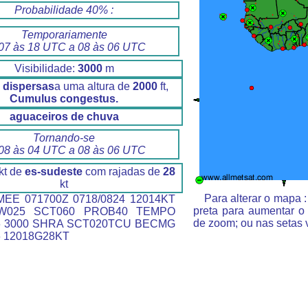
Probabilidade 40% :
Temporariamente
07 às 18 UTC a 08 às 06 UTC
Visibilidade:
3000
m
 dispersas
a uma altura de
2000
ft,
Cumulus congestus.
aguaceiros de chuva
Tornando-se
08 às 04 UTC a 08 às 06 UTC
kt de
es-sudeste
com rajadas de
28
kt
Para alterar o mapa 
EE 071700Z 0718/0824 12014KT
preta para aumentar o
W025 SCT060 PROB40 TEMPO
de zoom; ou nas setas 
06 3000 SHRA SCT020TCU BECMG
6 12018G28KT