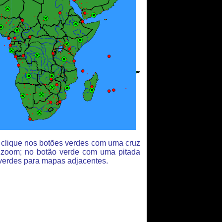
: clique nos botões verdes com uma cruz
 zoom; no botão verde com uma pitada
verdes para mapas adjacentes.