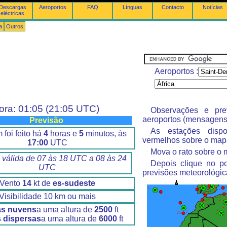
Descargas
Aeroportos
FAQ
Línguas
Contacto
Notícias
eléctricas
a
Outros
Aeroportos :
ora: 01:05 (21:05 UTC)
Observações e pr
aeroportos (mensagen
Previsão
As estações disp
 foi feito há
4
horas e
5
minutos, às
vermelhos sobre o map
17:00
UTC
Mova o rato sobre o 
 válida de 07 às 18 UTC a 08 às 24
Depois clique no po
UTC
previsões meteorológic
Vento
14
kt de
es-sudeste
Visibilidade 10 km ou mais
s nuvens
a uma altura de
2500
ft
 dispersas
a uma altura de
6000
ft