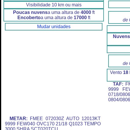
Visibilidade 10 km ou mais
Poucas nuvens
a uma altura de
4000
ft
Encoberto
a uma altura de
17000
ft
de 
Mudar unidades
Nuvens
de 
Vento
18
TAF:
FM
9999 FE
0718/08
0804/080
METAR:
FMEE 072030Z AUTO 12013KT
9999 FEW040 OVC170 21/18 Q1023 TEMPO
3000 SHRA SCT020TCU