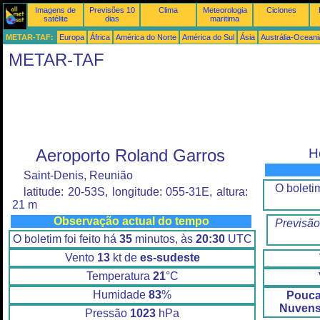
Imagens de
Previsões 10
Clima
Meteorologia
Ciclones
satélite
dias
maritima
METAR-TAF:
Europa
África
América do Norte
América do Sul
Ásia
Austrália-Oceani
METAR-TAF
Aeroporto Roland Garros
H
Saint-Denis, Reunião
O boletim
latitude: 20-53S, longitude: 055-31E, altura:
21 m
Observação actual do tempo
Previsão
O boletim foi feito há
35
minutos, às
20:30
UTC
Vento
13
kt de
es-sudeste
Temperatura
21
°C
Humidade
83
%
Pouca
Nuvens
Pressão
1023
hPa