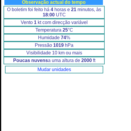
Observação actual do tempo
O boletim foi feito há
4
horas e
21
minutos, às
18:00
UTC
Vento
1
kt com direcção variável
Temperatura
25
°C
Humidade
74
%
Pressão
1019
hPa
Visibilidade 10 km ou mais
Poucas nuvens
a uma altura de
2000
ft
Mudar unidades