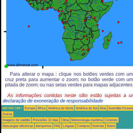
Para alterar o mapa : clique nos botões verdes com u
cruz preta para aumentar o zoom; no botão verde com u
pitada de zoom; ou nas setas verdes para mapas adjacentes
As informações contidas neste sítio estão sujeitas a 
declaração de exoneração de responsabilidade
METAR-TAF:
Europa
África
América do Norte
América do Sul
Ásia
Austrália-Oceani
Outros
Imagens de satélite
Previsões 10 dias
Clima
Meteorologia maritima
Ciclones
Descargas eléctricas
Aeroportos
FAQ
Línguas
Contacto
Notícias
Sobre