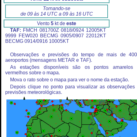
Tornando-se
de 09 às 14 UTC a 09 às 16 UTC
Vento
5
kt de
este
TAF:
FMCH 081700Z 0818/0924 12005KT
9999 FEW020 BECMG 0905/0907 22012KT
BECMG 0914/0916 10005KT
Observações e previsões do tempo de mais de 40
aeroportos (mensagens METAR e TAF).
As estações disponíveis são os pontos amarelos
vermelhos sobre o mapa.
Mova o rato sobre o mapa para ver o nome da estação.
Depois clique no ponto para visualizar as observações
previsões meteorológicas.