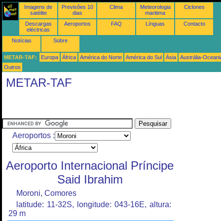
Imagens de
Previsões 10
Clima
Meteorologia
Ciclones
satélite
dias
maritima
Descargas
Aeroportos
FAQ
Línguas
Contacto
eléctricas
Notícias
Sobre
METAR-TAF:
Europa
África
América do Norte
América do Sul
Ásia
Austrália-Oceani
Outros
METAR-TAF
Aeroportos :
Aeroporto Internacional Príncipe
Said Ibrahim
Moroni, Comores
latitude: 11-32S, longitude: 043-16E, altura:
29 m