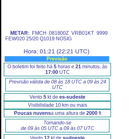
METAR:
FMCH 081800Z VRB01KT 9999
FEW020 25/20 Q1019 NOSIG
Hora: 01:21 (22:21 UTC)
Previsão
O boletim foi feito há
5
horas e
21
minutos, às
17:00
UTC
Previsão válida de 08 às 18 UTC a 09 às 24
UTC
Vento
5
kt de
es-sudeste
Visibilidade 10 km ou mais
Poucas nuvens
a uma altura de
2000
ft
Tornando-se
de 09 às 05 UTC a 09 às 07 UTC
Vento
12
kt de
sudoeste