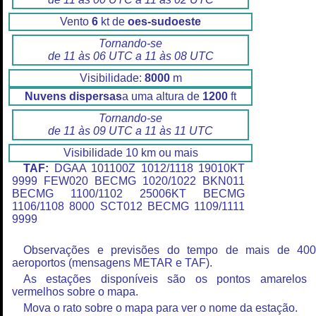
Vento
6
kt de
oes-sudoeste
Tornando-se
de 11 às 06 UTC a 11 às 08 UTC
Visibilidade:
8000
m
Nuvens dispersas
a uma altura de
1200
ft
Tornando-se
de 11 às 09 UTC a 11 às 11 UTC
Visibilidade 10 km ou mais
TAF:
DGAA 101100Z 1012/1118 19010KT
9999 FEW020 BECMG 1020/1022 BKN011
BECMG 1100/1102 25006KT BECMG
1106/1108 8000 SCT012 BECMG 1109/1111
9999
Observações e previsões do tempo de mais de 40
aeroportos (mensagens METAR e TAF).
As estações disponíveis são os pontos amarelos
vermelhos sobre o mapa.
Mova o rato sobre o mapa para ver o nome da estação.