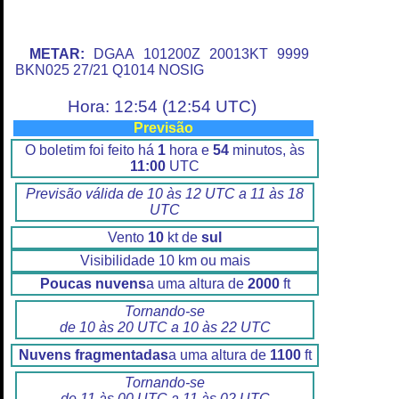
METAR:
DGAA 101200Z 20013KT 9999
BKN025 27/21 Q1014 NOSIG
Hora: 12:54 (12:54 UTC)
Previsão
O boletim foi feito há
1
hora e
54
minutos, às
11:00
UTC
Previsão válida de 10 às 12 UTC a 11 às 18
UTC
Vento
10
kt de
sul
Visibilidade 10 km ou mais
Poucas nuvens
a uma altura de
2000
ft
Tornando-se
de 10 às 20 UTC a 10 às 22 UTC
Nuvens fragmentadas
a uma altura de
1100
ft
Tornando-se
de 11 às 00 UTC a 11 às 02 UTC