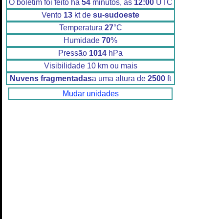
O boletim foi feito há
54
minutos, às
12:00
UTC
Vento
13
kt de
su-sudoeste
Temperatura
27
°C
Humidade
70
%
Pressão
1014
hPa
Visibilidade 10 km ou mais
Nuvens fragmentadas
a uma altura de
2500
ft
Mudar unidades