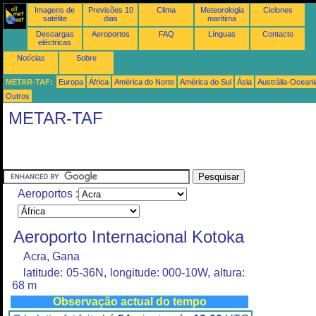
Imagens de
Previsões 10
Clima
Meteorologia
Ciclones
satélite
dias
maritima
Descargas
Aeroportos
FAQ
Línguas
Contacto
eléctricas
Notícias
Sobre
METAR-TAF:
Europa
África
América do Norte
América do Sul
Ásia
Austrália-Oceani
Outros
METAR-TAF
Aeroportos :
Aeroporto Internacional Kotoka
Acra, Gana
latitude: 05-36N, longitude: 000-10W, altura:
68 m
Observação actual do tempo