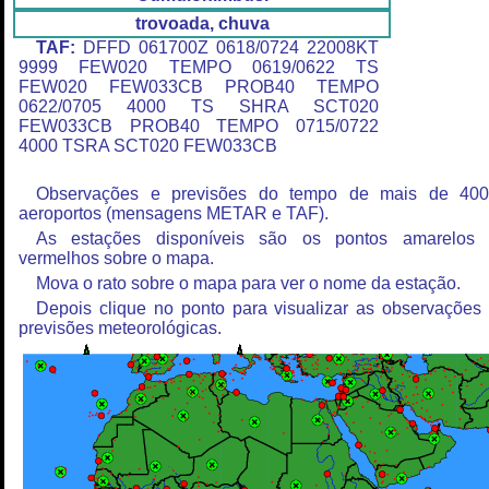
trovoada, chuva
TAF:
DFFD 061700Z 0618/0724 22008KT
9999 FEW020 TEMPO 0619/0622 TS
FEW020 FEW033CB PROB40 TEMPO
0622/0705 4000 TS SHRA SCT020
FEW033CB PROB40 TEMPO 0715/0722
4000 TSRA SCT020 FEW033CB
Observações e previsões do tempo de mais de 40
aeroportos (mensagens METAR e TAF).
As estações disponíveis são os pontos amarelos
vermelhos sobre o mapa.
Mova o rato sobre o mapa para ver o nome da estação.
Depois clique no ponto para visualizar as observações
previsões meteorológicas.