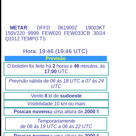
METAR:
DFFD 061900Z 19003KT
150V220 9999 FEW020 FEW033CB 30/24
Q1012 TEMPO TS
Hora: 19:46 (19:46 UTC)
Previsão
O boletim foi feito há
2
horas e
46
minutos, às
17:00
UTC
Previsão válida de 06 às 18 UTC a 07 às 24
UTC
Vento
8
kt de
sudoeste
Visibilidade 10 km ou mais
Poucas nuvens
a uma altura de
2000
ft
Temporariamente
de 06 às 19 UTC a 06 às 22 UTC
Poucas nuvens
a uma altura de
2000
ft