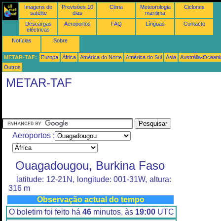
Imagens de
Previsões 10
Clima
Meteorologia
Ciclones
satélite
dias
maritima
Descargas
Aeroportos
FAQ
Línguas
Contacto
eléctricas
Notícias
Sobre
METAR-TAF:
Europa
África
América do Norte
América do Sul
Ásia
Austrália-Oceani
Outros
METAR-TAF
Aeroportos :
Ouagadougou, Burkina Faso
latitude: 12-21N, longitude: 001-31W, altura:
316 m
Observação actual do tempo
O boletim foi feito há
46
minutos, às
19:00
UTC