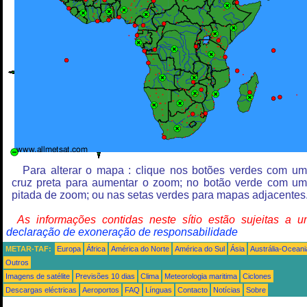
Para alterar o mapa : clique nos botões verdes com u
cruz preta para aumentar o zoom; no botão verde com u
pitada de zoom; ou nas setas verdes para mapas adjacentes
As informações contidas neste sítio estão sujeitas a 
declaração de exoneração de responsabilidade
METAR-TAF:
Europa
África
América do Norte
América do Sul
Ásia
Austrália-Oceani
Outros
Imagens de satélite
Previsões 10 dias
Clima
Meteorologia maritima
Ciclones
Descargas eléctricas
Aeroportos
FAQ
Línguas
Contacto
Notícias
Sobre