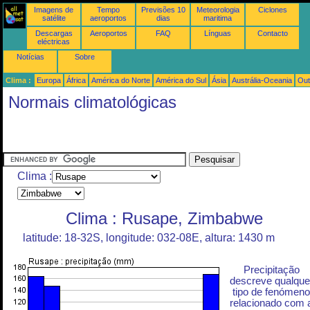
Imagens de
Tempo
Previsões 10
Meteorologia
Ciclones
satélite
aeroportos
dias
maritima
Descargas
Aeroportos
FAQ
Línguas
Contacto
eléctricas
Notícias
Sobre
Clima :
Europa
África
América do Norte
América do Sul
Ásia
Austrália-Oceania
Out
Normais climatológicas
Clima :
Clima : Rusape, Zimbabwe
latitude: 18-32S, longitude: 032-08E, altura: 1430 m
Precipitação
descreve qualque
tipo de fenómeno
relacionado com 